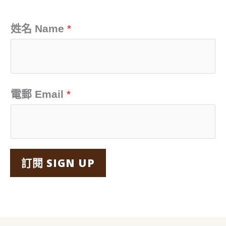
鍵
字
姓名 Name
*
:
電郵 Email
*
訂閱 SIGN UP