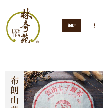
跳
至
主
網店
要
內
容