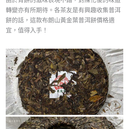
轉變亦有所期待。各茶友是有興趣收集普洱
餅的話，這款布朗山黃金葉普洱餅價格適
宜，值得入手！