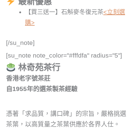
最新優惠
【買三送一】石斛麥冬復元茶
<立刻選
購>
[/su_note]
[su_note note_color="#fffdfa" radius="5"]
林奇苑茶行
香港老字號茶莊
自1955年的選茶製茶經驗
憑著「求品質，講口碑」的宗旨，嚴格挑選
茶葉，以高質量之茶葉供應於各界人仕。