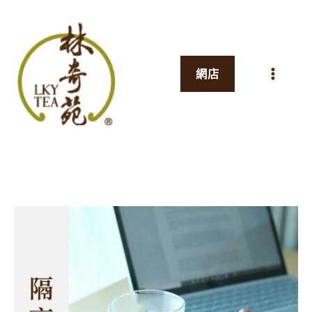
跳
至
主
網店
要
內
容