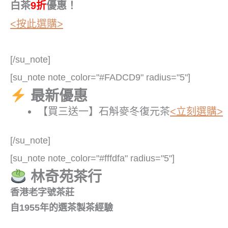
白茶
9折
優惠！
<按此選購>
[/su_note]
[su_note note_color="#FADCD9" radius="5"]
最新優惠
【買三送一】石斛麥冬復元茶
<立刻選購>
[/su_note]
[su_note note_color="#fffdfa" radius="5"]
林奇苑茶行
香港老字號茶莊
自1955年的選茶製茶經驗