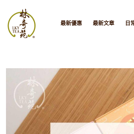
跳
至
最新優惠
最新文章
日
主
要
內
容