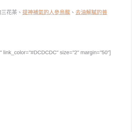
的三花茶、
提神補氣的人參烏龍
、
去油解膩的普
 link_color="#DCDCDC" size="2" margin="50"]