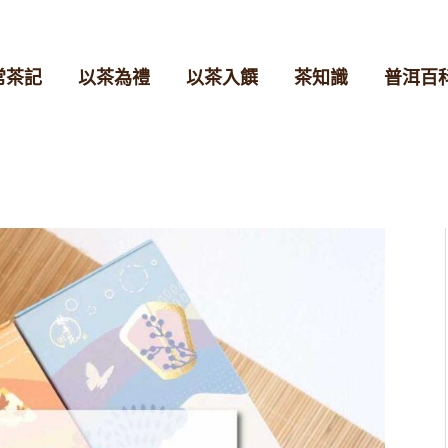
常茶記
以茶為禮
以茶入饌
茶知識
普洱百