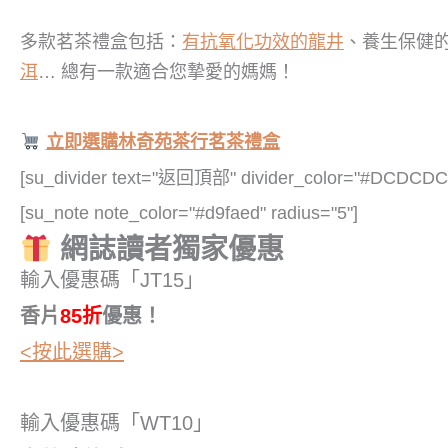
多款茗茶禮盒包括：
有抗氧化功效的龍井
、養生保健
洱
… 總有一款適合您摯愛的媽媽！
立即選購林奇苑茶行茗茶禮盒
[su_divider text="返回頂部" divider_color="#DCDCDC"
[su_note note_color="#d9faed" radius="5"]
網誌讀者獨家優惠
輸入優惠碼「JT15」
香片
85折
優惠！
<按此選購>
輸入優惠碼「WT10」