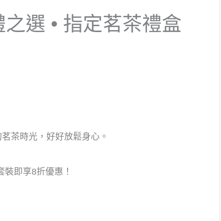
之選 • 指定茗茶禮盒
的茗茶時光，好好放鬆身心。
套裝即享8折優惠！