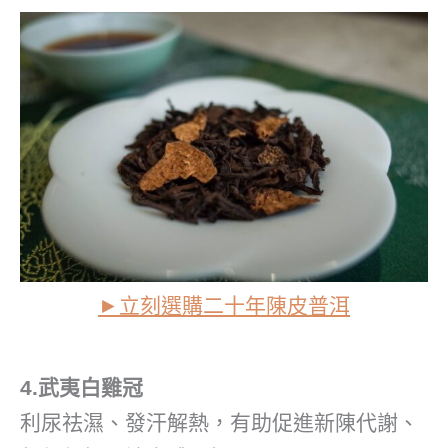
►立刻選購二十年陳皮普洱
4.武夷白雞冠
利尿祛濕、發汗解熱，有助促進新陳代謝、