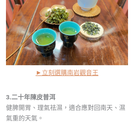
►立刻選購
南岩觀音王
3.二十年陳皮普洱
健脾開胃、理氣祛濕，適合應對回南天、濕
氣重的天氣。