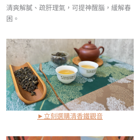
清爽解膩、疏肝理氣，可提神醒腦，緩解春
困。
►立刻選購
清香鐵觀音