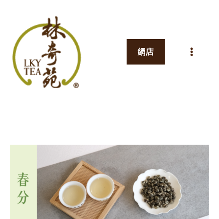
跳
至
主
網店
要
內
容