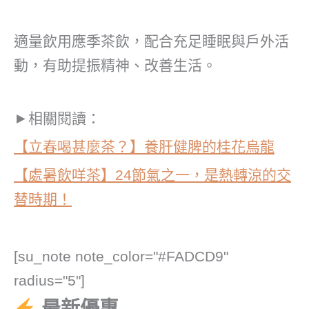
適量飲用應季茶飲，配合充足睡眠與戶外活
動，有助提振精神、改善生活。
►
相關閱讀：
【立春喝甚麼茶？】養肝健脾的桂花烏龍
【處暑飲咩茶】24節氣之一，是熱轉涼的交
替時期！
[su_note note_color="#FADCD9"
radius="5"]
最新優惠