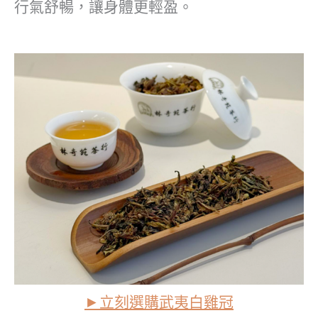
行氣舒暢，讓身體更輕盈。
►
立刻選購武夷白雞冠