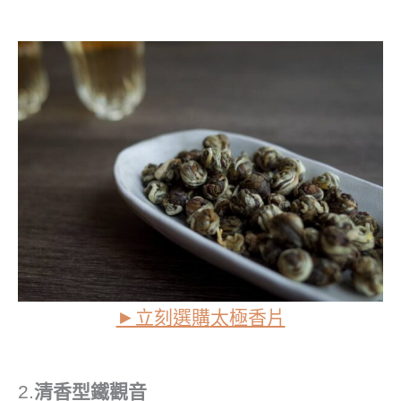
►立刻選購
太極香片
2.
清香型鐵觀音