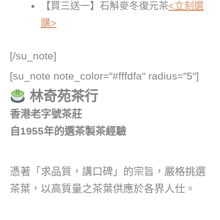
【買三送一】石斛麥冬復元茶
<立刻選
購>
[/su_note]
[su_note note_color="#fffdfa" radius="5"]
林奇苑茶行
香港老字號茶莊
自1955年的選茶製茶經驗
憑著「求品質，講口碑」的宗旨，嚴格挑選
茶葉，以高質量之茶葉供應於各界人仕。