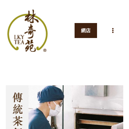
跳
至
主
網店
要
內
容