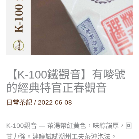
【K-100鐵觀音】有嘜號
的經典特官正春觀音
日常茶記
/
2022-06-08
K-100觀音 — 茶湯帶紅黃色，味醇韻厚，回
甘力強。建議試試潮州工夫茶沖泡法。