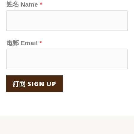
字
姓名 Name
*
:
電郵 Email
*
訂閱 SIGN UP