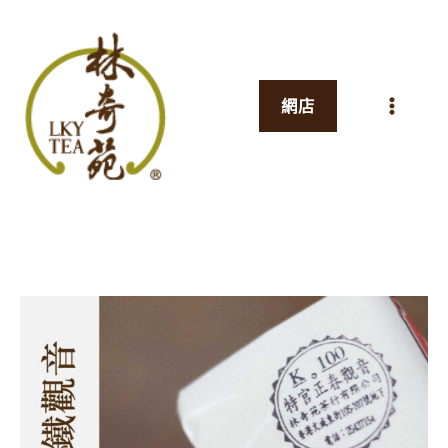
跳
至
主
網店
要
內
容