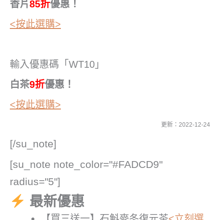
香片
85折
優惠！
<按此選購>
輸入優惠碼「WT10」
白茶
9折
優惠！
<按此選購>
更新：2022-12-24
[/su_note]
[su_note note_color="#FADCD9"
radius="5"]
最新優惠
【買三送一】石斛麥冬復元茶
<立刻選