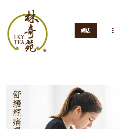
跳
至
主
網店
要
內
容