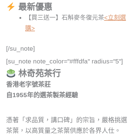
最新優惠
【買三送一】石斛麥冬復元茶
<立刻選
購>
[/su_note]
[su_note note_color="#fffdfa" radius="5"]
林奇苑茶行
香港老字號茶莊
自1955年的選茶製茶經驗
憑著「求品質，講口碑」的宗旨，嚴格挑選
茶葉，以高質量之茶葉供應於各界人仕。