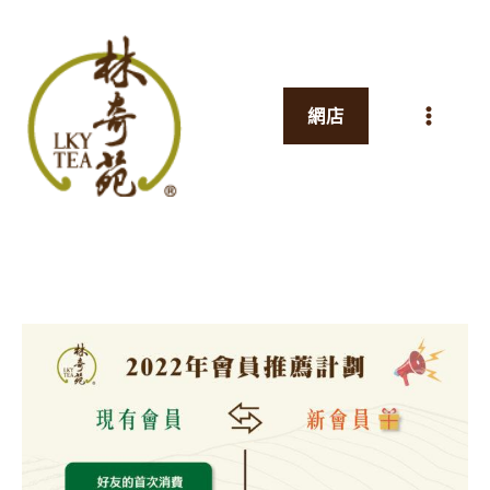
跳
至
主
網店
要
內
容