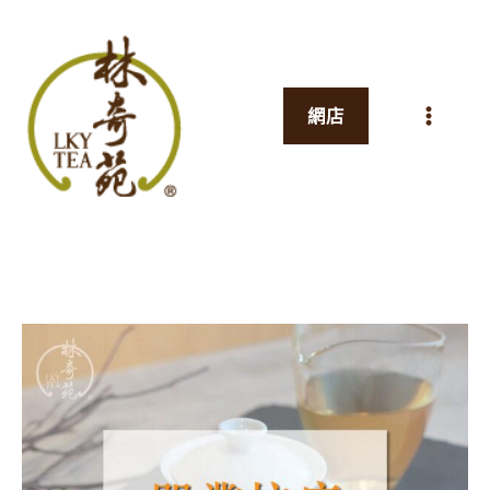
跳
至
主
網店
要
內
容