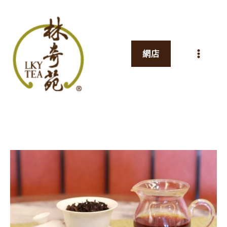
跳
至
主
網店
要
內
容