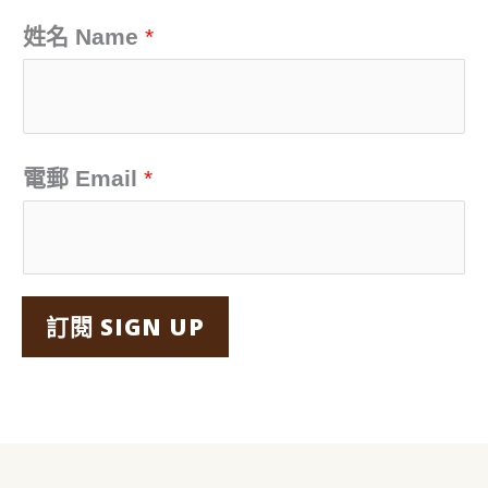
字
姓名 Name
*
:
電郵 Email
*
訂閱 SIGN UP